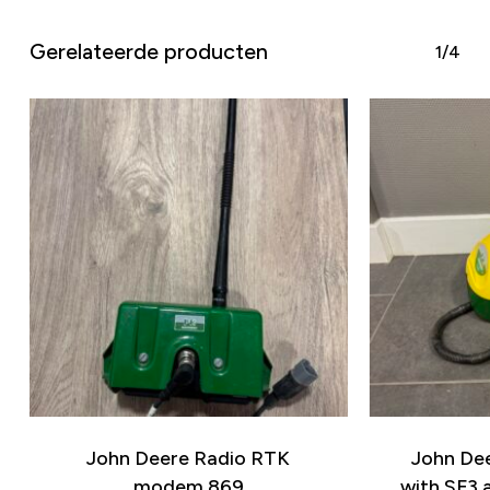
Gerelateerde producten
1/4
John Deere Radio RTK
John Dee
modem 869
with SF3 