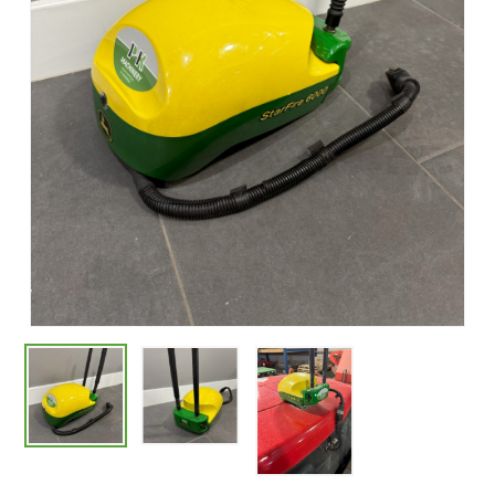
Naam
*
E-mail
*
Mijn naam, e-mail en site opslaan in
deze browser voor de volgende keer
wanneer ik een reactie plaats.