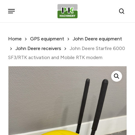
Skip
Menu
to
sear
Wees de eerste om
main
“John Deere Starfire
content
6000 SF3/RTK
activation and Mobile
Home
GPS equipment
John Deere equipment
RTK modem” te
John Deere receivers
John Deere Starfire 6000
beoordelen
SF3/RTK activation and Mobile RTK modem
Je e-mailadres wordt niet
gepubliceerd.
Vereiste velden zijn
gemarkeerd met
*
Je waardering
*
Je beoordeling
*