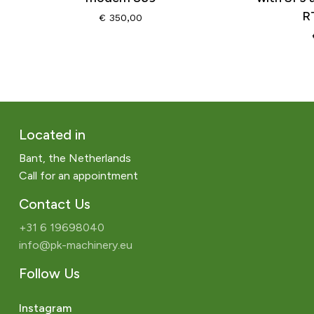
R
€
350,00
Located in
Bant, the Netherlands
Call for an appointment
Contact Us
+31 6 19698040
info@pk-machinery.eu
Follow Us
Instagram